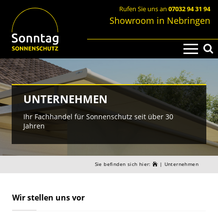
Skip
Rufen Sie uns an
07032 94 31 94
to
Showroom in Nebringen
content
UNTERNEHMEN
Ihr Fachhandel für Sonnenschutz seit über 30
Jahren
Sie befinden sich hier:
|
Unternehmen
Wir stellen uns vor