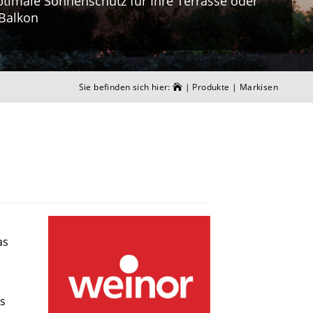
ptimale Sonnenschutz für Ihre Terrasse oder
 Balkon
Sie befinden sich hier:
|
Produkte
|
Markisen
as
es