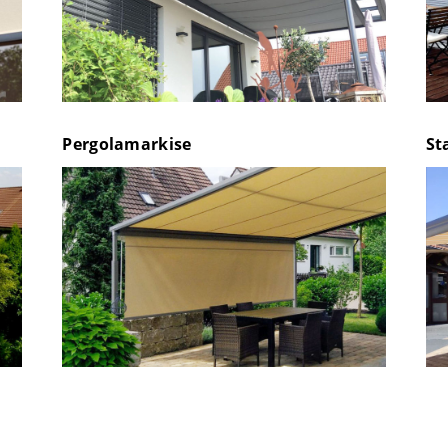
Pergolamarkise
St