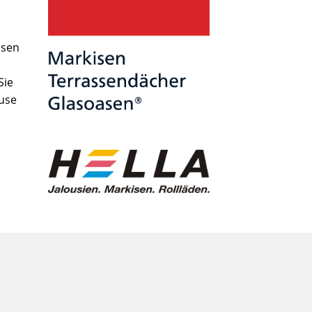
isen
Sie
use