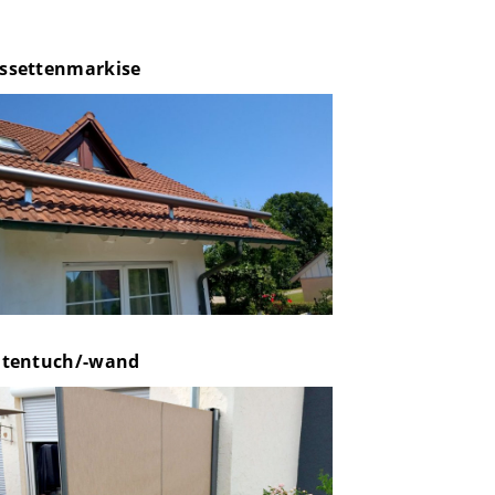
ssettenmarkise
itentuch/-wand